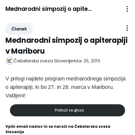
Mednarodni simpozij o apiterapiji v Mariboru
Članek
Mednarodni simpozij o apiterapiji
v Mariboru
Mar 26, 2015
Čebelarska zveza Slovenije
V prilogi najdete program mednarodnega simpozija
o apiterapiji, ki bo 27. in 28. marca v Mariboru.
Vabljeni!
Pridruži se
@czs
Vpiši email naslov in se naroči na Čebelarska zveza
Slovenije