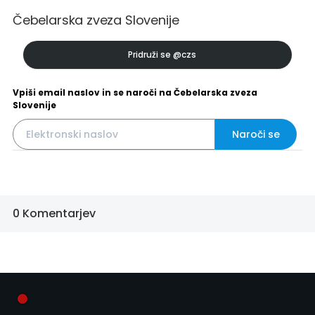
Čebelarska zveza Slovenije
Pridruži se
@czs
Vpiši email naslov in se naroči na Čebelarska zveza
Slovenije
Naroči se
0 Komentarjev