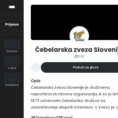
Prijava
Čebelarska zveza Sloveni
Domov
@czs
Pridruži se
@czs
V živo
Opis
Košarica
Čebelarska zveza Slovenije je društvena,
neprofitna strokovna organizacija, ki so jo le
1873 ustanovila čebelarska društva za
uresničevanje skupnih interesov. V zvezo je v
2016 vključenih 207 čebelarskih društev in 16
357
sledilcev
235
sledi