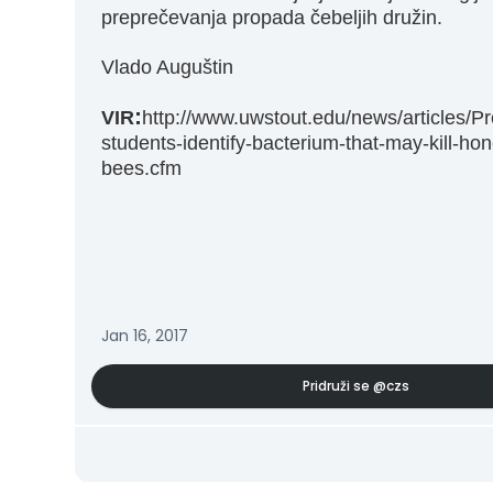
preprečevanja propada čebeljih družin.
Vlado Auguštin
:
VIR
http://www.uwstout.edu/news/articles/Pr
students-identify-bacterium-that-may-kill-ho
bees.cfm
Jan 16, 2017
Pridruži se
@czs