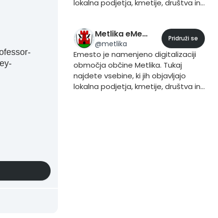
lokalna podjetja, kmetije, društva in
prebivalci. Če želite vsebino dodati
to storite iz svojega profila, tako da
Metlika eMesto
pri objavljanju vsebine dodate trend
Pridruži se
@
metlika
#Maribor.
ofessor-
Emesto je namenjeno digitalizaciji
ney-
območja občine Metlika. Tukaj
najdete vsebine, ki jih objavljajo
lokalna podjetja, kmetije, društva in
prebivalci. Če želite vsebino dodati
to storite iz svojega profila, tako da
pri objavljanju vsebine dodate trend
#Metlika.