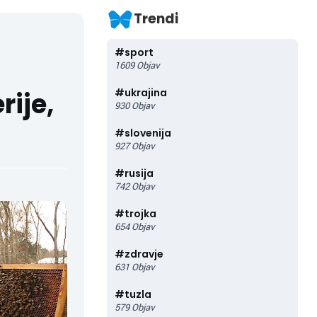
Trendi
#
sport
1609
Objav
#
ukrajina
rije,
930
Objav
#
slovenija
927
Objav
#
rusija
742
Objav
#
trojka
654
Objav
#
zdravje
631
Objav
#
tuzla
579
Objav