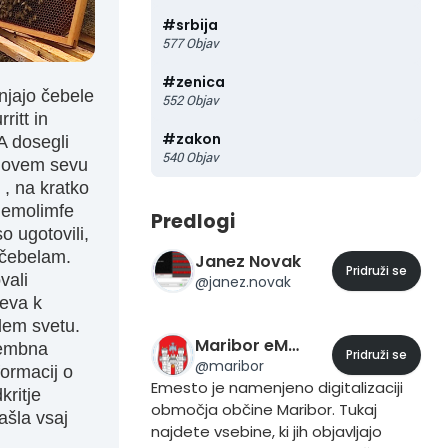
#
srbija
577
Objav
#
zenica
injajo čebele
552
Objav
ritt in
#
zakon
A dosegli
540
Objav
 novem sevu
" , na kratko
 hemolimfe
Predlogi
o ugotovili,
 čebelam.
Janez Novak
Pridruži se
vali
@
janez.novak
peva k
lem svetu.
Maribor eMesto
membna
Pridruži se
@
maribor
formacij o
Emesto je namenjeno digitalizaciji
kritje
območja občine Maribor. Tukaj
ašla vsaj
najdete vsebine, ki jih objavljajo