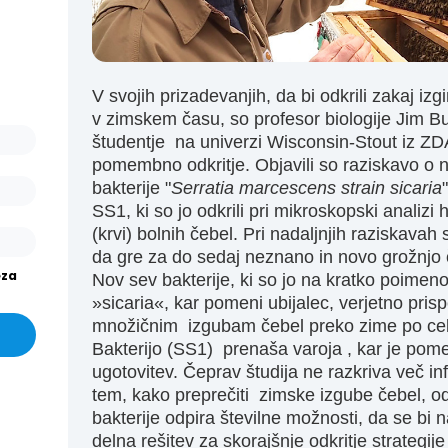
ašo
arjev
or.
V svojih prizadevanjih, da bi odkrili zakaj izg
išev
v zimskem času, so profesor biologije Jim Bur
or in
študentje na univerzi Wisconsin-Stout iz ZD
pomembno odkritje. Objavili so raziskavo o
bakterije "
Serratia marcescens strain sicaria
SS1, ki so jo odkrili pri mikroskopski analizi
(krvi) bolnih čebel. Pri nadaljnjih raziskavah s
da gre za do sedaj neznano in novo grožnjo
eza
Nov sev bakterije, ki so jo na kratko poimeno
»sicaria«, kar pomeni ubijalec, verjetno pris
množičnim izgubam čebel preko zime po ce
Bakterijo (SS1) prenaša varoja , kar je po
ugotovitev. Čeprav študija ne razkriva več in
tem, kako preprečiti zimske izgube čebel, od
bakterije odpira številne možnosti, da se bi n
delna rešitev za skorajšnje odkritje strategije