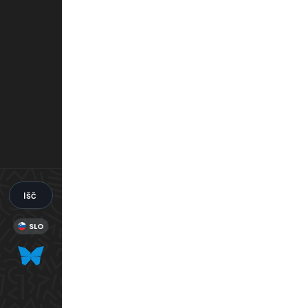
Išči
SLO