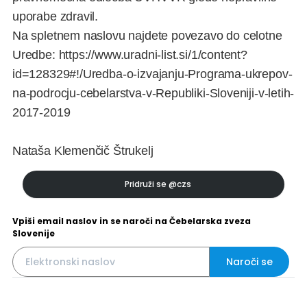
uporabe zdravil.
Na spletnem naslovu najdete povezavo do celotne
Uredbe: https://www.uradni-list.si/1/content?
id=128329#!/Uredba-o-izvajanju-Programa-ukrepov-
na-podrocju-cebelarstva-v-Republiki-Sloveniji-v-letih-
2017-2019
Nataša Klemenčič Štrukelj
Pridruži se
@czs
Vpiši email naslov in se naroči na Čebelarska zveza
Slovenije
Naroči se