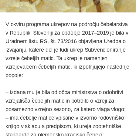
V okviru programa ukrepov na področju čebelarstva
v Republiki Sloveniji za obdobje 2017–2019 je bila v
Uradnem listu RS, št. 73/2016 objavljena Uredba o
izvajanju, katere del je tudi ukrep Subvencioniranje
vzreje čebeljih matic. Ta ukrep je namenjen
vzrejevalcem čebeljih matic, ki izpolnjujejo naslednje
pogoje:
– izdana mu je bila odločba ministrstva o odobritvi
vzrejališča čebeljih matic in potrdilo o vzreji za
posamezno vzrejno sezono, za katero vlaga vlogo;
– ima čebelje matice vpisane v izvorno rodovniško
knjigo v skladu s predpisom, ki ureja zootehniške
standarde za plemensko kranjsko čebelo;