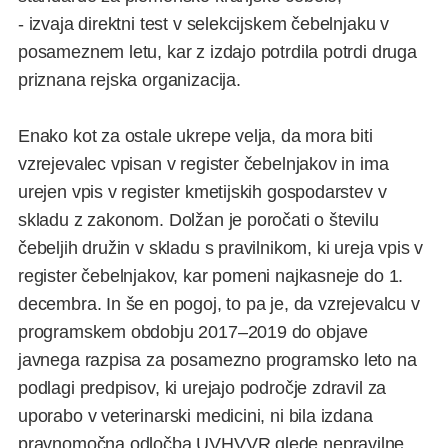
- izvaja direktni test v selekcijskem čebelnjaku v
posameznem letu, kar z izdajo potrdila potrdi druga
priznana rejska organizacija.
Enako kot za ostale ukrepe velja, da mora biti
vzrejevalec vpisan v register čebelnjakov in ima
urejen vpis v register kmetijskih gospodarstev v
skladu z zakonom. Dolžan je poročati o številu
čebeljih družin v skladu s pravilnikom, ki ureja vpis v
register čebelnjakov, kar pomeni najkasneje do 1.
decembra. In še en pogoj, to pa je, da vzrejevalcu v
programskem obdobju 2017–2019 do objave
javnega razpisa za posamezno programsko leto na
podlagi predpisov, ki urejajo področje zdravil za
uporabo v veterinarski medicini, ni bila izdana
pravnomočna odločba UVHVVR glede nepravilne