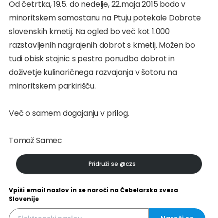
Od četrtka, 19.5. do nedelje, 22.maja 2015 bodo v
minoritskem samostanu na Ptuju potekale Dobrote
slovenskih kmetij. Na ogled bo več kot 1.000
razstavljenih nagrajenih dobrot s kmetij. Možen bo
tudi obisk stojnic s pestro ponudbo dobrot in
doživetje kulinaričnega razvajanja v šotoru na
minoritskem parkirišču.
Več o samem dogajanju v prilog.
Tomaž Samec
Pridruži se
@czs
Vpiši email naslov in se naroči na Čebelarska zveza
Slovenije