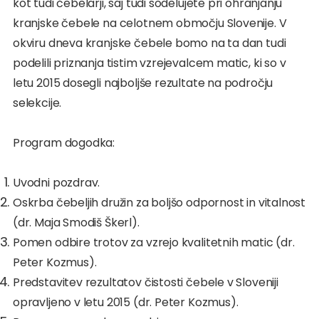
kot tudi čebelarji, saj tudi sodelujete pri ohranjanju
kranjske čebele na celotnem območju Slovenije. V
okviru dneva kranjske čebele bomo na ta dan tudi
podelili priznanja tistim vzrejevalcem matic, ki so v
letu 2015 dosegli najboljše rezultate na področju
selekcije.
Program dogodka:
Uvodni pozdrav.
Oskrba čebeljih družin za boljšo odpornost in vitalnost
(dr. Maja Smodiš Škerl).
Pomen odbire trotov za vzrejo kvalitetnih matic (dr.
Peter Kozmus).
Predstavitev rezultatov čistosti čebele v Sloveniji
opravljeno v letu 2015 (dr. Peter Kozmus).