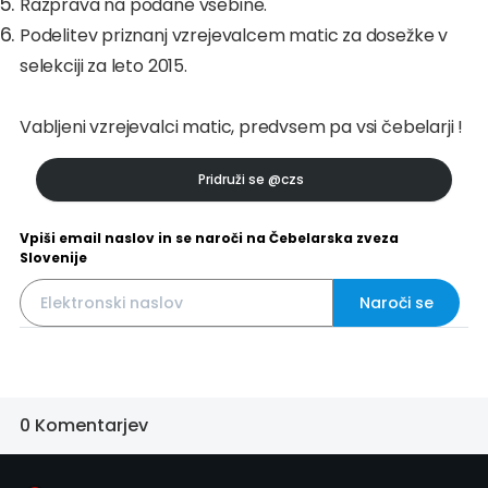
Razprava na podane vsebine.
Podelitev priznanj vzrejevalcem matic za dosežke v
selekciji za leto 2015.
Vabljeni vzrejevalci matic, predvsem pa vsi čebelarji !
Pridruži se
@czs
Vpiši email naslov in se naroči na Čebelarska zveza
Slovenije
Naroči se
0 Komentarjev