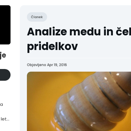
Članek
Analize medu in če
pridelkov
je
Objavljeno Apr 19, 2016
ta
 letu