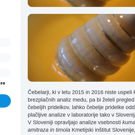
ašo
arjev
or.
išev
or in
eza
Čebelarji, ki v letu 2015 in 2016 niste uspeli k
brezplačnih analiz medu, pa bi želeli pregled
čebeljih pridelkov, lahko čebelje pridelke odd
plačljive analize v laboratorije tako v Sloveniji
V Sloveniji opravljajo analize vsebnosti
kuma
amitraza in timola
Kmetijski inštitut Slovenije