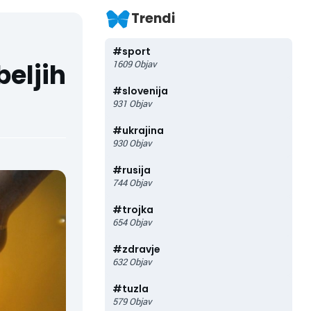
Trendi
#
sport
beljih
1609
Objav
#
slovenija
931
Objav
#
ukrajina
930
Objav
#
rusija
744
Objav
#
trojka
654
Objav
#
zdravje
632
Objav
#
tuzla
579
Objav