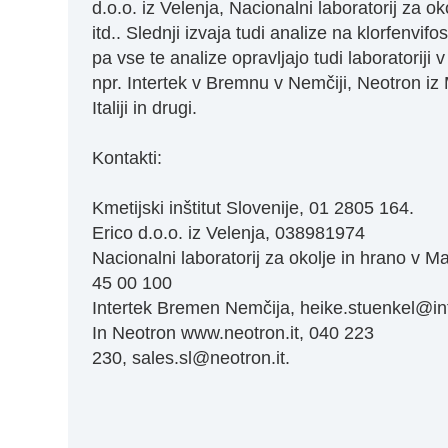
d.o.o. iz Velenja, Nacionalni laboratorij za ok
itd.. Slednji izvaja tudi analize na klorfenvifo
pa vse te analize opravljajo tudi laboratoriji v 
npr. Intertek v Bremnu v Nemčiji, Neotron i
Italiji in drugi.
Kontakti:
Kmetijski inštitut Slovenije, 01 2805 164.
Erico d.o.o. iz Velenja, 038981974
Nacionalni laboratorij za okolje in hrano v M
45 00 100
Intertek Bremen Nemčija,
heike.stuenkel@in
In Neotron
www.neotron.it
, 040 223
230,
sales.sl@neotron.it
.