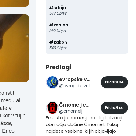
#
srbija
577
Objav
#
zenica
552
Objav
#
zakon
540
Objav
Predlogi
evropske volitve 2014
Pridruži se
@
evropske.volitve.2014
oristiti
 medu ali
Črnomelj eMesto
ate v
Pridruži se
@
crnomelj
 kot v tujini.
Emesto je namenjeno digitalizaciji
fosa,
območja občine Črnomelj. Tukaj
, Erico
najdete vsebine, ki jih objavljajo