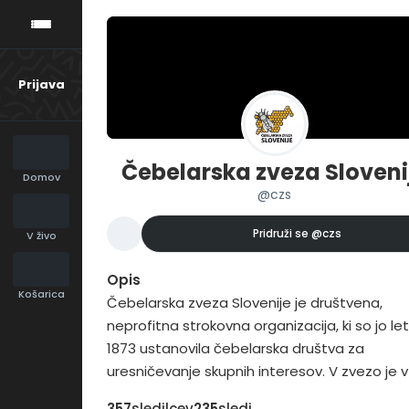
Prijava
Čebelarska zveza Sloveni
Domov
@czs
Pridruži se
@czs
V živo
Opis
Košarica
Čebelarska zveza Slovenije je društvena,
neprofitna strokovna organizacija, ki so jo le
1873 ustanovila čebelarska društva za
uresničevanje skupnih interesov. V zvezo je v
2016 vključenih 207 čebelarskih društev in 16
357
sledilcev
235
sledi