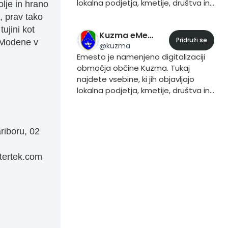
lokalna podjetja, kmetije, društva in
olje in hrano
prebivalci. Če želite vsebino dodati
s, prav tako
to storite iz svojega profila, tako da
tujini kot
Kuzma eMesto
pri objavljanju vsebine dodate trend
Pridruži se
z Modene v
@
kuzma
#Črnomelj.
Emesto je namenjeno digitalizaciji
območja občine Kuzma. Tukaj
najdete vsebine, ki jih objavljajo
lokalna podjetja, kmetije, društva in
prebivalci. Če želite vsebino dodati
to storite iz svojega profila, tako da
pri objavljanju vsebine dodate trend
ariboru, 02
#Kuzma.
tertek.com