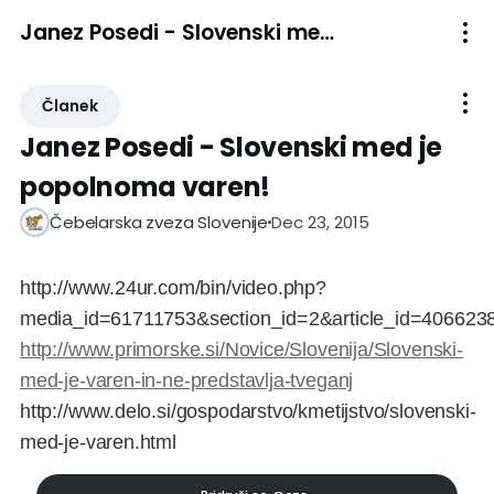
Janez Posedi - Slovenski med je popolnoma varen!
Članek
Janez Posedi - Slovenski med je
popolnoma varen!
Dec 23, 2015
Čebelarska zveza Slovenije
http://www.24ur.com/bin/video.php?
media_id=61711753&section_id=2&article_id=406623
http://www.primorske.si/Novice/Slovenija/Slovenski-
med-je-varen-in-ne-predstavlja-tveganj
http://www.delo.si/gospodarstvo/kmetijstvo/slovenski-
med-je-varen.html