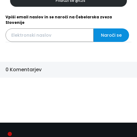
Pridruži se
@czs
Vpiši email naslov in se naroči na Čebelarska zveza
Slovenije
Naroči se
0 Komentarjev