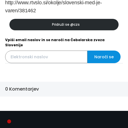
http://www.rtvslo.si/okolje/slovenski-med-je-
varen/381462
Pridruži se
@czs
Vpiši email naslov in se naroči na Čebelarska zveza
Slovenije
Naroči se
0 Komentarjev