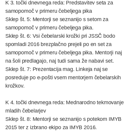
K 3. točki dnevnega reda: Predstavitev seta za
samopomoč v primeru čebeljega pika
Sklep št. 5: Mentorji se seznanijo s setom za
samopomoč v primeru čebeljega pika.
Sklep št. 6: Vsi čebelarski krožki pri JSSČ bodo
spomladi 2016 brezplačno prejeli po en set za
samopomoč v primeru čebeljega pika. Mentorji naj
na šoli predlagajo, naj tudi sama že nabavi set.
Sklep št. 7: Prezentacija mag. Linkeja naj se
posreduje po e-pošti vsem mentorjem čebelarskih
krožkov.
K 4. točki dnevnega reda: Mednarodno tekmovanje
mladih čebelarjev
Sklep št. 8: Mentorji se seznanijo s potekom IMYB
2015 ter z izbrano ekipo za IMYB 2016.