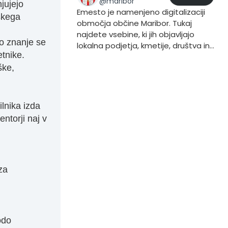
@
maribor
njujejo
Emesto je namenjeno digitalizaciji
skega
območja občine Maribor. Tukaj
najdete vsebine, ki jih objavljajo
ko znanje se
lokalna podjetja, kmetije, društva in
tnike.
prebivalci. Če želite vsebino dodati
ške,
to storite iz svojega profila, tako da
pri objavljanju vsebine dodate trend
#Maribor.
ilnika izda
ntorji naj v
za
odo