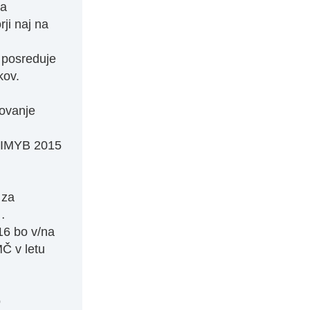
za
ji naj na
e posreduje
kov.
ovanje
m IMYB 2015
 za
…
16 bo v/na
MČ v letu
o