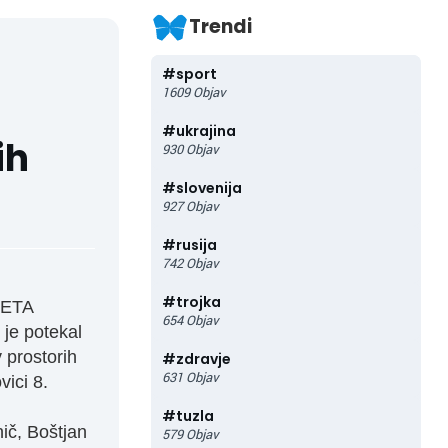
Trendi
#
sport
1609
Objav
#
ukrajina
ih
930
Objav
#
slovenija
927
Objav
#
rusija
742
Objav
#
trojka
VETA
654
Objav
e potekal
 prostorih
#
zdravje
631
Objav
ici 8.
#
tuzla
ič, Boštjan
579
Objav