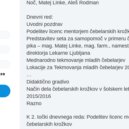
ašo
Noč, Matej Linke, Aleš Rodman
arjev
or.
Dnevni red:
Uvodni pozdrav
išev
Podelitev licenc mentorjem čebelarskih krož
or in
Predstavitev seta za samopomoč v primeru 
pika – mag. Matej Linke, mag. farm., namest
direktorja Lekarne Ljubljana
Mednarodno tekmovanje mladih čebelarjev
Lokacije za Tekmovanja mladih čebelarjev 2
eza
…
Didaktično gradivo
Način dela čebelarskih krožkov v šolskem le
2015/2016
Razno
K 2. točki dnevnega reda: Podelitev licenc 
čebelarskih krožkov