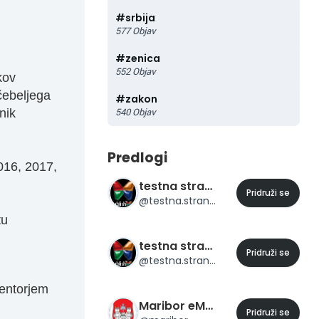
#
srbija
577
Objav
#
zenica
552
Objav
kov
čebeljega
#
zakon
540
Objav
nik
Predlogi
016, 2017,
testna stran 23
Pridruži se
@
testna.stran.23
tu
testna stran 24
Pridruži se
@
testna.stran.24
mentorjem
Maribor eMesto
Pridruži se