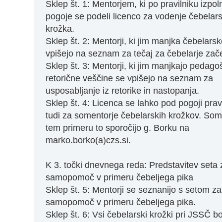
Sklep št. 1: Mentorjem, ki po pravilniku izpol
pogoje se podeli licenco za vodenje čebelar
krožka.
Sklep št. 2: Mentorji, ki jim manjka čebelars
vpišejo na seznam za tečaj za čebelarje zače
Sklep št. 3: Mentorji, ki jim manjkajo pedago
retorične veščine se vpišejo na seznam za
usposabljanje iz retorike in nastopanja.
Sklep št. 4: Licenca se lahko pod pogoji prav
tudi za somentorje čebelarskih krožkov. Some
tem primeru to sporočijo g. Borku na
marko.borko(a)czs.si.
K 3. točki dnevnega reda: Predstavitev seta 
samopomoč v primeru čebeljega pika
Sklep št. 5: Mentorji se seznanijo s setom za
samopomoč v primeru čebeljega pika.
Sklep št. 6: Vsi čebelarski krožki pri JSSČ b