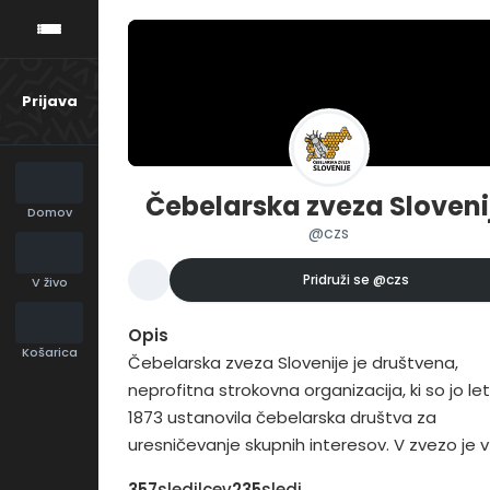
Prijava
Čebelarska zveza Sloveni
Domov
@czs
Pridruži se
@czs
V živo
Opis
Košarica
Čebelarska zveza Slovenije je društvena,
neprofitna strokovna organizacija, ki so jo le
1873 ustanovila čebelarska društva za
uresničevanje skupnih interesov. V zvezo je v
2016 vključenih 207 čebelarskih društev in 16
357
sledilcev
235
sledi