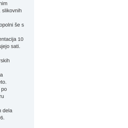
čnim
 slikovnih
opolni še s
entacija 10
jejo sati.
rskih
za
to.
 po
ru
m dela
6.