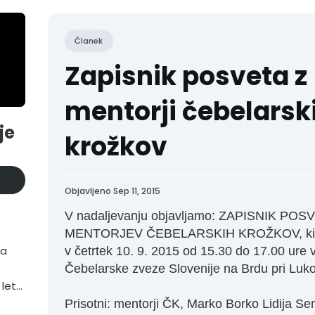
Članek
Zapisnik posveta z
mentorji čebelarsk
je
krožkov
Objavljeno Sep 11, 2015
V nadaljevanju objavljamo: ZAPISNIK POS
MENTORJEV ČEBELARSKIH KROŽKOV, ki j
ta
v četrtek 10. 9. 2015 od 15.30 do 17.00 ure v
Čebelarske zveze Slovenije na Brdu pri Lukov
 letu
Prisotni: mentorji ČK, Marko Borko Lidija Sen