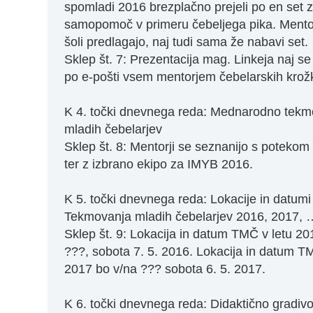
spomladi 2016 brezplačno prejeli po en set 
samopomoč v primeru čebeljega pika. Mentor
šoli predlagajo, naj tudi sama že nabavi set.
Sklep št. 7: Prezentacija mag. Linkeja naj s
po e-pošti vsem mentorjem čebelarskih krož
K 4. točki dnevnega reda: Mednarodno tekm
mladih čebelarjev
Sklep št. 8: Mentorji se seznanijo s poteko
ter z izbrano ekipo za IMYB 2016.
K 5. točki dnevnega reda: Lokacije in datumi
Tekmovanja mladih čebelarjev 2016, 2017, 
Sklep št. 9: Lokacija in datum TMČ v letu 20
???, sobota 7. 5. 2016. Lokacija in datum T
2017 bo v/na ??? sobota 6. 5. 2017.
K 6. točki dnevnega reda: Didaktično gradiv