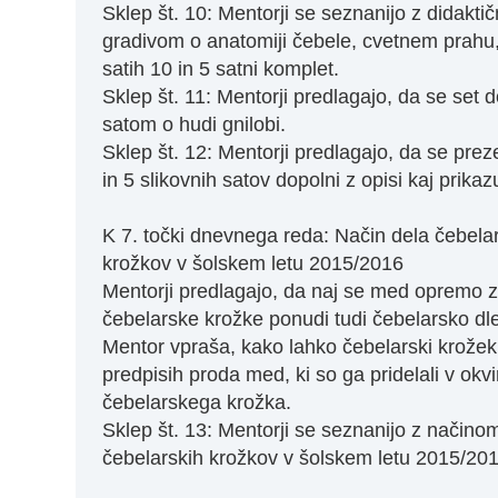
Sklep št. 10: Mentorji se seznanijo z didakti
gradivom o anatomiji čebele, cvetnem prahu,
satih 10 in 5 satni komplet.
Sklep št. 11: Mentorji predlagajo, da se set d
satom o hudi gnilobi.
Sklep št. 12: Mentorji predlagajo, da se prez
in 5 slikovnih satov dopolni z opisi kaj prikazu
K 7. točki dnevnega reda: Način dela čebela
krožkov v šolskem letu 2015/2016
Mentorji predlagajo, da naj se med opremo 
čebelarske krožke ponudi tudi čebelarsko dle
Mentor vpraša, kako lahko čebelarski krožek
predpisih proda med, ki so ga pridelali v okvi
čebelarskega krožka.
Sklep št. 13: Mentorji se seznanijo z načino
čebelarskih krožkov v šolskem letu 2015/201