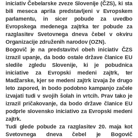
iniciativ Čebelarske zveze Slovenije (ČZS), ki sta
bili meseca aprila predstavljeni v Evropskem
parlamentu, in sicer pobude za uvedbo
Evropskega medenega zajtrka ter pobude za
razglasitev Svetovnega dneva čebel v okviru
Organizacije združenih narodov (OZN).
Bogovič je na predstavitvi obeh iniciativ ČZS
izrazil upanje, da bodo ostale države članice EU
sledile zgledu Slovenije, ki je pobudnica
iniciative za Evropski medeni zajtrk, ter
Madžarske, kjer se medeni zajtrk izvaja že drugo
leto zapored, in bodo podobno kampanjo začele
izvajati tudi v svojih šolah in vrtcih. Prav tako je
izrazil pričakovanje, da bodo države članice EU
podprle slovensko iniciativo za Evropski medeni
zajtrk.
Tudi glede pobude za razglasitev 20. maja kot
Svetovnega dneva čebel je Bogovič