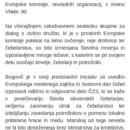
Evropske komisije, nevladnih organizacij, v imenu
Vlade, itd.
Na včerajšnjem celodnevnem sestanku skupine za
dialog s civilno družbo, ki je v prostorih Evropske
komisije potekal na temo ovčereje, reje drobnice ter
čebelarstva, so bila izmenjana številna mnenja in
izpostavljene mnoge težave, s katerimi se pri svojem
delu soočajo kmetje, čebelarji in potrošniki.
Bogovič je v svoji predstavitvi iniciativ za uvedbo
Evropskega medenega zajtrka in Svetovni dan čebel
izpostavil odlično in odgovorno delo ČZS, ki se kaže
v povečevanju števila slovenskih čebelarjev,
večjemu zanimanju otrok za čebelarstvo ter
izboljšanju zavedanja potrošnikov o pomenu lokalno
pridelane hrane in medu. Marsikaj od tega seveda
ne bi bilo doseženega brez Ministrstva za kmetijstvo,