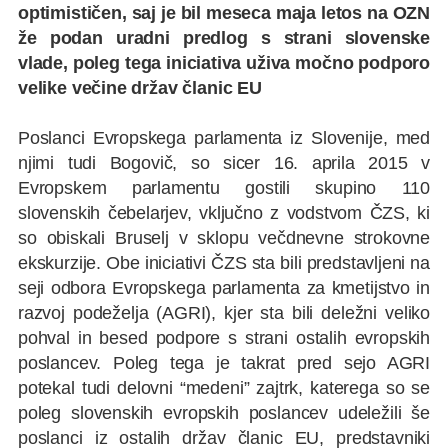
optimističen, saj je bil meseca maja letos na OZN
že podan uradni predlog s strani slovenske
vlade, poleg tega iniciativa uživa močno podporo
velike večine držav članic EU
Poslanci Evropskega parlamenta iz Slovenije, med
njimi tudi Bogovič, so sicer 16. aprila 2015 v
Evropskem parlamentu gostili skupino 110
slovenskih čebelarjev, vključno z vodstvom ČZS, ki
so obiskali Bruselj v sklopu večdnevne strokovne
ekskurzije. Obe iniciativi ČZS sta bili predstavljeni na
seji odbora Evropskega parlamenta za kmetijstvo in
razvoj podeželja (AGRI), kjer sta bili deležni veliko
pohval in besed podpore s strani ostalih evropskih
poslancev. Poleg tega je takrat pred sejo AGRI
potekal tudi delovni “medeni” zajtrk, katerega so se
poleg slovenskih evropskih poslancev udeležili še
poslanci iz ostalih držav članic EU, predstavniki