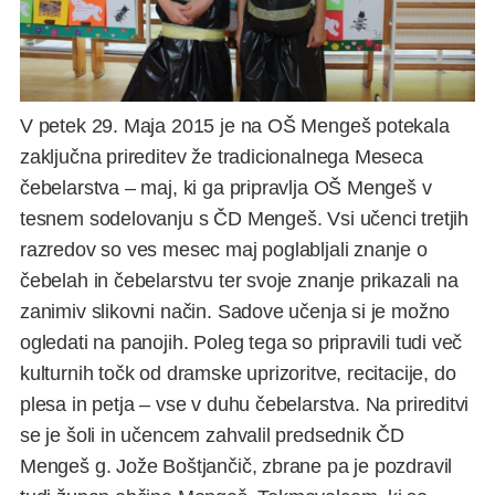
V petek 29. Maja 2015 je na OŠ Mengeš potekala
zaključna prireditev že tradicionalnega Meseca
čebelarstva – maj, ki ga pripravlja OŠ Mengeš v
tesnem sodelovanju s ČD Mengeš. Vsi učenci tretjih
razredov so ves mesec maj poglabljali znanje o
čebelah in čebelarstvu ter svoje znanje prikazali na
zanimiv slikovni način. Sadove učenja si je možno
ogledati na panojih. Poleg tega so pripravili tudi več
kulturnih točk od dramske uprizoritve, recitacije, do
plesa in petja – vse v duhu čebelarstva. Na prireditvi
se je šoli in učencem zahvalil predsednik ČD
Mengeš g. Jože Boštjančič, zbrane pa je pozdravil