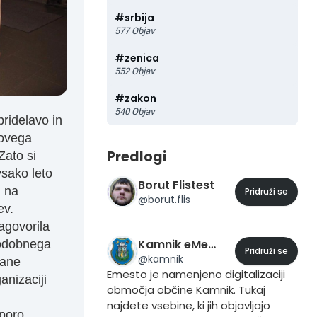
#
srbija
577
Objav
#
zenica
552
Objav
#
zakon
540
Objav
ridelavo in
hovega
Predlogi
Zato si
vsako leto
Borut Flistest
n na
Pridruži se
@
borut.flis
ev.
agovorila
Kamnik eMesto
sodobnega
Pridruži se
@
kamnik
tane
Emesto je namenjeno digitalizaciji
anizaciji
območja občine Kamnik. Tukaj
najdete vsebine, ki jih objavljajo
dporo