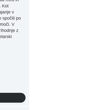
. Kot
ajanje v
 spočili po
 moči. V
ihodnje z
larski