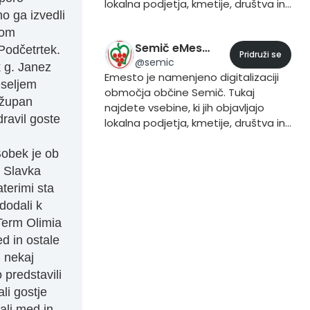
lokalna podjetja, kmetije, društva in
o ga izvedli
prebivalci. Če želite vsebino dodati
vom
to storite iz svojega profila, tako da
Semič eMesto
pri objavljanju vsebine dodate trend
Podčetrtek.
Pridruži se
@
semic
#Kamnik.
 g. Janez
Emesto je namenjeno digitalizaciji
eseljem
območja občine Semič. Tukaj
džupan
najdete vsebine, ki jih objavljajo
ravil goste
lokalna podjetja, kmetije, društva in
prebivalci. Če želite vsebino dodati
to storite iz svojega profila, tako da
obek je ob
pri objavljanju vsebine dodate trend
o Slavka
#Semič.
terimi sta
dodali k
Term Olimia
ed in ostale
i nekaj
 predstavili
ali gostje
ali med in