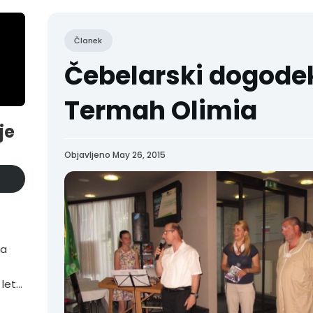
Članek
Čebelarski dogode
Termah Olimia
je
Objavljeno May 26, 2015
ta
 letu