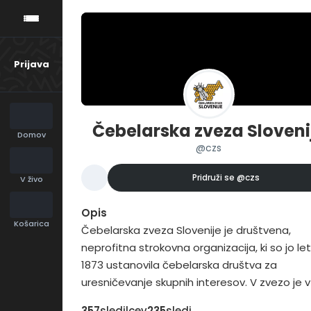
Prijava
Čebelarska zveza Sloveni
Domov
@czs
Pridruži se
@czs
V živo
Opis
Košarica
Čebelarska zveza Slovenije je društvena,
neprofitna strokovna organizacija, ki so jo le
1873 ustanovila čebelarska društva za
uresničevanje skupnih interesov. V zvezo je v
2016 vključenih 207 čebelarskih društev in 16
357
sledilcev
235
sledi