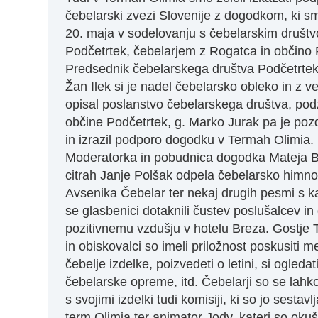
čebelarski zvezi Slovenije z dogodkom, ki sm
20. maja v sodelovanju s čebelarskim društ
Podčetrtek, čebelarjem z Rogatca in občino 
Predsednik čebelarskega društva Podčetrtek
Žan Ilek si je nadel čebelarsko obleko in z v
opisal poslanstvo čebelarskega društva, po
občine Podčetrtek, g. Marko Jurak pa je pozd
in izrazil podporo dogodku v Termah Olimia.
Moderatorka in pobudnica dogodka Mateja B
citrah Janje Polšak odpela čebelarsko himn
Avsenika Čebelar ter nekaj drugih pesmi s ka
se glasbenici dotaknili čustev poslušalcev in 
pozitivnemu vzdušju v hotelu Breza. Gostje 
in obiskovalci so imeli priložnost poskusiti m
čebelje izdelke, poizvedeti o letini, si ogledat
čebelarske opreme, itd. Čebelarji so se lahko
s svojimi izdelki tudi komisiji, ki so jo sestavlj
term Olimia ter animator Jody, kateri so okuš