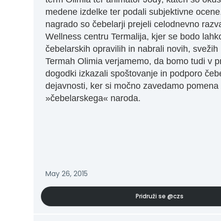
medene izdelke ter podali subjektivne ocene
nagrado so čebelarji prejeli celodnevno razv
Wellness centru Termalija, kjer se bodo lahko
čebelarskih opravilih in nabrali novih, svežih
Termah Olimia verjamemo, da bomo tudi v pr
dogodki izkazali spoštovanje in podporo čebe
dejavnosti, ker si močno zavedamo pomena
»čebelarskega« naroda.
May 26, 2015
Pridruži se
@czs