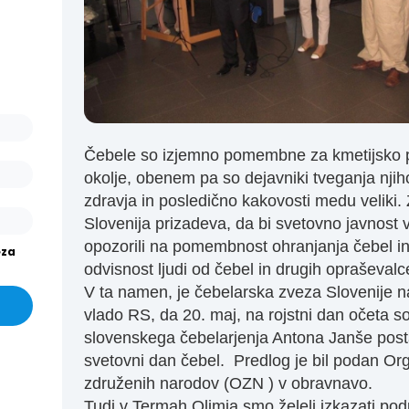
ašo
arjev
or.
išev
or in
Čebele so izjemno pomembne za kmetijsko p
okolje, obenem pa so dejavniki tveganja nji
zdravja in posledično kakovosti medu veliki. 
Slovenija prizadeva, da bi svetovno javnost 
opozorili na pomembnost ohranjanja čebel i
eza
odvisnost ljudi od čebel in drugih opraševalc
V ta namen, je čebelarska zveza Slovenije n
vlado RS, da 20. maj, na rojstni dan očeta 
slovenskega čebelarjenja Antona Janše pos
svetovni dan čebel. Predlog je bil podan Org
združenih narodov (OZN ) v obravnavo.
Tudi v Termah Olimia smo želeli izkazati po