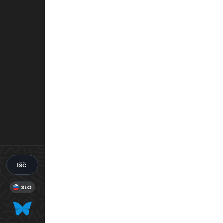
Išči
SLO