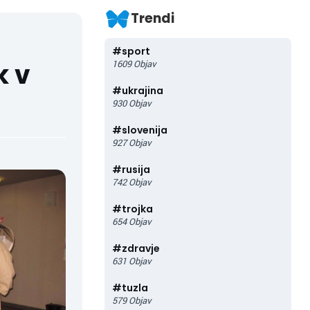
Trendi
#
sport
k v
1609
Objav
#
ukrajina
930
Objav
#
slovenija
927
Objav
#
rusija
742
Objav
#
trojka
654
Objav
#
zdravje
631
Objav
#
tuzla
579
Objav