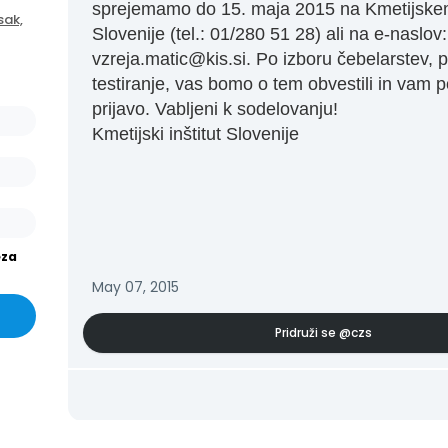
ašo
sprejemamo do 15. maja 2015 na Kmetijskem
sak,
arjev
Slovenije (tel.: 01/280 51 28) ali na e-naslov:
or.
vzreja.matic@kis.si. Po izboru čebelarstev, 
testiranje, vas bomo o tem obvestili in vam p
išev
prijavo. Vabljeni k sodelovanju!
or in
Kmetijski inštitut Slovenije
eza
May 07, 2015
Pridruži se
@czs