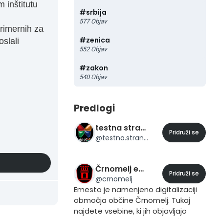
 inštitutu
#
srbija
577
Objav
primernih za
#
zenica
oslali
552
Objav
#
zakon
540
Objav
Predlogi
testna stran 24
Pridruži se
@
testna.stran.24
Črnomelj eMesto
Pridruži se
@
crnomelj
Emesto je namenjeno digitalizaciji
območja občine Črnomelj. Tukaj
najdete vsebine, ki jih objavljajo