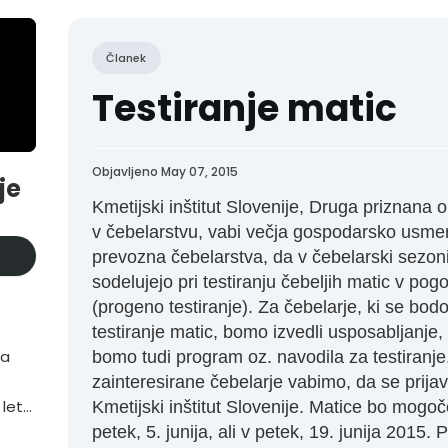
Članek
Testiranje matic
Objavljeno May 07, 2015
je
Kmetijski inštitut Slovenije, Druga priznana o
v čebelarstvu, vabi večja gospodarsko usmer
prevozna čebelarstva, da v čebelarski sezon
sodelujejo pri testiranju čebeljih matic v pogo
(progeno testiranje). Za čebelarje, ki se bodo 
testiranje matic, bomo izvedli usposabljanje, 
ta
bomo tudi program oz. navodila za testiranje
zainteresirane čebelarje vabimo, da se prijav
 letu
Kmetijski inštitut Slovenije. Matice bo mogoče
petek, 5. junija, ali v petek, 19. junija 2015. P