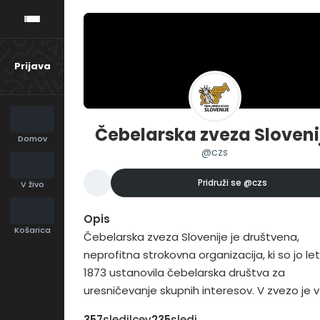
Prijava
Čebelarska zveza Sloveni
Domov
@czs
Pridruži se
@czs
V živo
Opis
Košarica
Čebelarska zveza Slovenije je društvena,
neprofitna strokovna organizacija, ki so jo le
1873 ustanovila čebelarska društva za
uresničevanje skupnih interesov. V zvezo je v
2016 vključenih 207 čebelarskih društev in 16
357
sledilcev
235
sledi