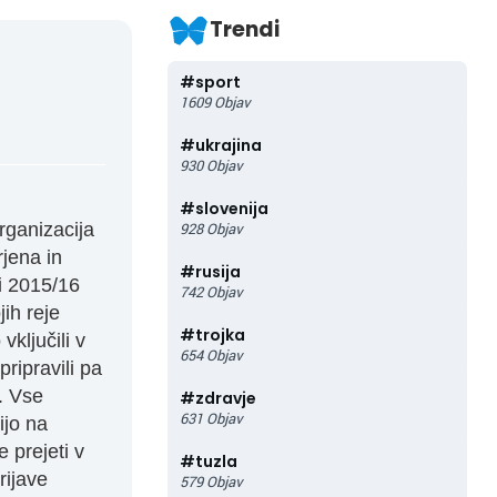
Trendi
#
sport
1609
Objav
#
ukrajina
930
Objav
#
slovenija
rganizacija
928
Objav
jena in
#
rusija
i 2015/16
742
Objav
jih reje
#
trojka
vključili v
654
Objav
pripravili pa
. Vse
#
zdravje
631
Objav
ijo na
 prejeti v
#
tuzla
rijave
579
Objav