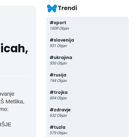
Trendi
#
sport
1609
Objav
#
slovenija
nicah,
931
Objav
#
ukrajina
930
Objav
#
rusija
744
Objav
#
trojka
ovanje
654
Objav
Š Metlika,
amo:
#
zdravje
632
Objav
IŠJE
#
tuzla
579
Objav