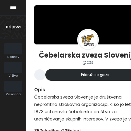
Prijava
Čebelarska zveza Sloveni
Domov
@czs
Pridruži se
@czs
V živo
Opis
Košarica
Čebelarska zveza Slovenije je društvena,
neprofitna strokovna organizacija, ki so jo le
1873 ustanovila čebelarska društva za
uresničevanje skupnih interesov. V zvezo je v
2016 vključenih 207 čebelarskih društev in 16
357
sledilcev
235
sledi