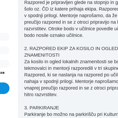
ašo
Razpored je pripravljen glede na stopnjo in 
arjev
šolo oz. ČD iz katere prihaja ekipa. Razpore
or.
v spodnji prilogi. Mentorje naprošamo, da že
preučijo razpored in se z otroci pripravijo na 
išev
razvrstitev. Otroke bodo v učilnice povedle uči
or in
bodo nosile oznako učilnice.
2. RAZPORED EKIP ZA KOSILO IN OGLED
ZNAMENITOSTI
Za kosilo in ogled lokalnih znamenitosti se 
tekmovalci in mentorji razporedili v tri skupin
eza
Razpored, ki se naslanja na razpored po uči
nahaja v spodnji prilogi. Mentorje naprošamo
vnaprej preučijo razpored in se z otroci pripr
hitro razvrstitev.
3. PARKIRANJE
Parkiranje bo možno na parkirišču pri Kult