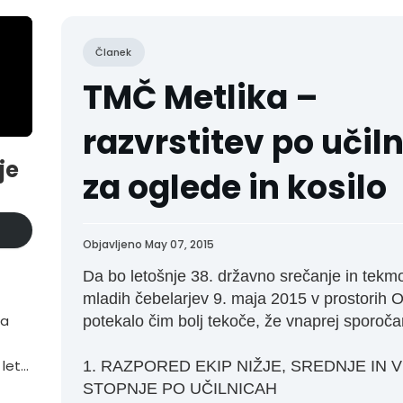
Članek
TMČ Metlika –
razvrstitev po učil
je
za oglede in kosilo
Objavljeno May 07, 2015
Da bo letošnje 38. državno srečanje in tekm
mladih čebelarjev 9. maja 2015 v prostorih O
ta
potekalo čim bolj tekoče, že vnaprej sporoč
 letu
1. RAZPORED EKIP NIŽJE, SREDNJE IN V
STOPNJE PO UČILNICAH