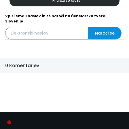
Pridruži se
@czs
Vpiši email naslov in se naroči na Čebelarska zveza
Slovenije
Naroči se
0 Komentarjev