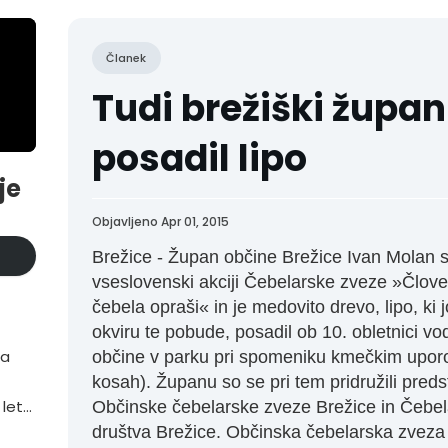
Članek
Tudi brežiški župan
posadil lipo
je
Objavljeno Apr 01, 2015
Brežice - Župan občine Brežice Ivan Molan s
vseslovenski akciji Čebelarske zveze »Člove
čebela opraši« in je medovito drevo, lipo, ki jo
okviru te pobude, posadil ob 10. obletnici vo
ta
občine v parku pri spomeniku kmečkim uporo
kosah). Županu so se pri tem pridružili preds
 letu
Občinske čebelarske zveze Brežice in Čebe
društva Brežice. Občinska čebelarska zveza 