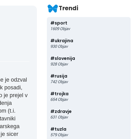
Trendi
#
sport
1609
Objav
#
ukrajina
930
Objav
#
slovenija
928
Objav
#
rusija
e je odzval
742
Objav
k posadi,
#
trojka
 je prejel v
654
Objav
denja
m (t.i.
#
zdravje
631
Objav
tavniki
larskega
#
tuzla
je sicer
579
Objav