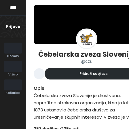
Prijava
Čebelarska zveza Sloveni
Domov
@czs
Pridruži se
@czs
V živo
Opis
Košarica
Čebelarska zveza Slovenije je društvena,
neprofitna strokovna organizacija, ki so jo le
1873 ustanovila čebelarska društva za
uresničevanje skupnih interesov. V zvezo je v
2016 vključenih 207 čebelarskih društev in 16
357
sledilcev
235
sledi