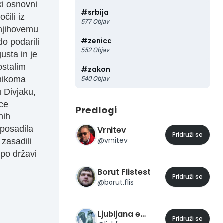
ki osnovni
#
srbija
čili iz
577
Objav
 njihovemu
#
zenica
do podarili
552
Objav
gusta in je
ostalim
#
zakon
540
Objav
vnikoma
 Divjaku,
ice
Predlogi
nih
 posadila
Vrnitev
Pridruži se
@
vrnitev
 zasadili
po državi
Borut Flistest
Pridruži se
@
borut.flis
Ljubljana eMesto
Pridruži se