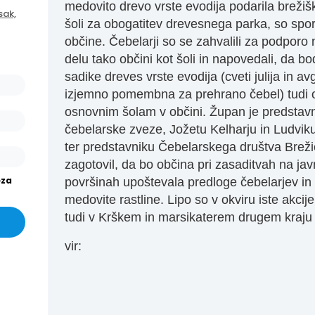
ašo
medovito drevo vrste evodija podarila brežiš
sak,
arjev
šoli za obogatitev drevesnega parka, so sporo
or.
občine. Čebelarji so se zahvalili za podporo
delu tako občini kot šoli in napovedali, da bo
išev
sadike dreves vrste evodija (cveti julija in av
or in
izjemno pomembna za prehrano čebel) tudi 
osnovnim šolam v občini. Župan je predsta
čebelarske zveze, Jožetu Kelharju in Ludviku
ter predstavniku Čebelarskega društva Brež
zagotovil, da bo občina pri zasaditvah na jav
eza
površinah upoštevala predloge čebelarjev in
medovite rastline. Lipo so v okviru iste akcije
tudi v Krškem in marsikaterem drugem kraju 
vir: