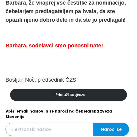
Barbara, že vnaprej vse čestitke za nominacijo,
čebelarjem predlagateljem pa hvala, da ste
opazili njeno dobro delo in da ste jo predlagali!
Barbara, sodelavci smo ponosni nate!
Boštjan Noč, predsednik ČZS
Pridruži se
@czs
Vpiši email naslov in se naroči na Čebelarska zveza
Slovenije
Naroči se