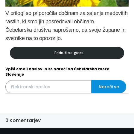
V prilogi so priporočila občinam za sajenje medovitih
rastlin, ki smo jih posredovali občinam.
Čebelarska društva naprošamo, da svoje župane in
svetnike na to opozorijo.
Pridruži se
@czs
Vpiši email naslov in se naroči na Čebelarska zveza
Slovenije
Naroči se
0 Komentarjev