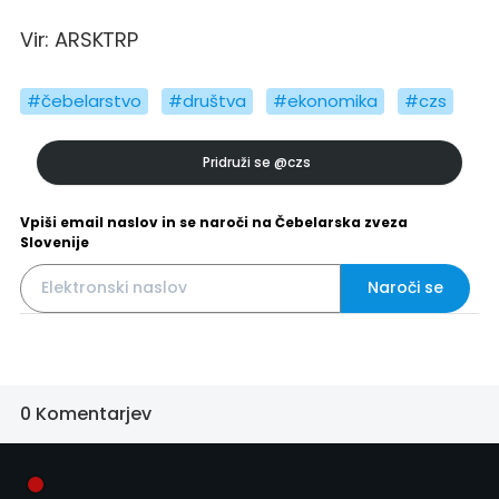
Vir: ARSKTRP
#čebelarstvo
#društva
#ekonomika
#czs
Pridruži se
@czs
Vpiši email naslov in se naroči na Čebelarska zveza
Slovenije
Naroči se
0 Komentarjev