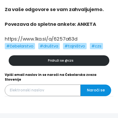
Za vaše odgovore se vam zahvaljujemo.
Povezava do spletne ankete: ANKETA
https://www.1ka.si/a/6257a63d
#čebelarstvo
#društva
#tajništvo
#czs
Pridruži se
@czs
Vpiši email naslov in se naroči na Čebelarska zveza
Slovenije
Naroči se