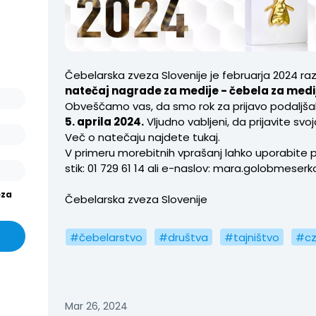
ašo
arjev
or.
Čebelarska zveza Slovenije je februarja 2024 ra
išev
natečaj nagrade za medije - čebela za medi
or in
Obveščamo vas, da smo rok za prijavo podaljšal
5. aprila 2024.
Vljudno vabljeni, da prijavite svoj
Več o natečaju najdete tukaj.
V primeru morebitnih vprašanj lahko uporabite
stik: 01 729 61 14 ali e-naslov: mara.golobmeser
eza
Čebelarska zveza Slovenije
#čebelarstvo
#društva
#tajništvo
#cz
Mar 26, 2024