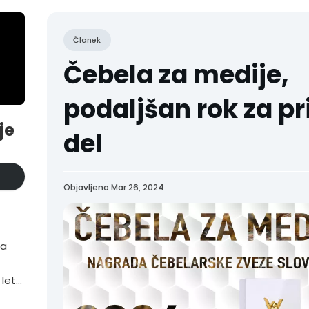
Članek
Čebela za medije,
podaljšan rok za pr
je
del
Objavljeno Mar 26, 2024
ta
 letu