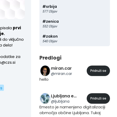
#
srbija
577
Objav
#
zenica
552
Objav
zpisala
prvi
je.
#
zakon
i do vključno
540
Objav
a dela!
 podatke za
Predlogi
ko@czs.si
miran.car
Pridruži se
@
miran.car
hello
s
Ljubljana eMesto
Pridruži se
@
ljubljana
Emesto je namenjeno digitalizaciji
območja občine Ljubljana. Tukaj