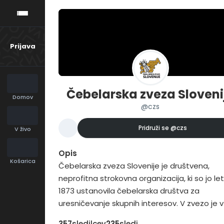
Prijava
Čebelarska zveza Sloveni
Domov
@czs
Pridruži se
@czs
V živo
Opis
Košarica
Čebelarska zveza Slovenije je društvena,
neprofitna strokovna organizacija, ki so jo le
1873 ustanovila čebelarska društva za
uresničevanje skupnih interesov. V zvezo je v
2016 vključenih 207 čebelarskih društev in 16
357
sledilcev
235
sledi