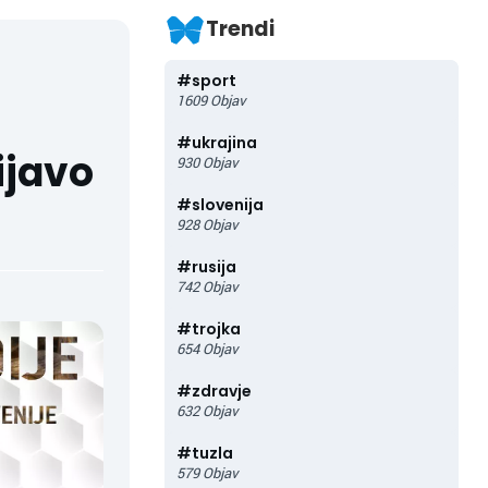
Trendi
#
sport
1609
Objav
#
ukrajina
ijavo
930
Objav
#
slovenija
928
Objav
#
rusija
742
Objav
#
trojka
654
Objav
#
zdravje
632
Objav
#
tuzla
579
Objav