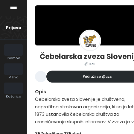
Prijava
Čebelarska zveza Sloveni
Domov
@czs
Pridruži se
@czs
V živo
Opis
Košarica
Čebelarska zveza Slovenije je društvena,
neprofitna strokovna organizacija, ki so jo le
1873 ustanovila čebelarska društva za
uresničevanje skupnih interesov. V zvezo je v
2016 vključenih 207 čebelarskih društev in 16
357
sledilcev
235
sledi