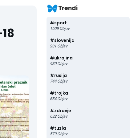
Trendi
#
sport
-18
1609
Objav
#
slovenija
931
Objav
#
ukrajina
930
Objav
#
rusija
744
Objav
#
trojka
654
Objav
#
zdravje
632
Objav
#
tuzla
579
Objav