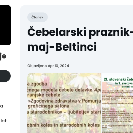
Članek
Čebelarski praznik
maj-Beltinci
je
Objavljeno Apr 10, 2024
ta
 letu