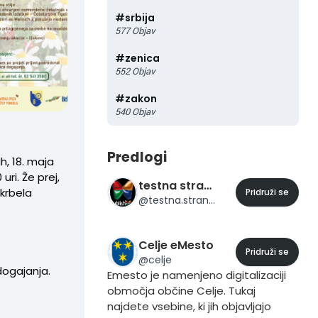
#
srbija
577
Objav
#
zenica
552
Objav
#
zakon
540
Objav
Predlogi
ih, 18. maja
uri. Že prej,
testna stran 24
krbela
Pridruži se
@
testna.stran.24
Celje eMesto
Pridruži se
@
celje
dogajanja.
Emesto je namenjeno digitalizaciji
območja občine Celje. Tukaj
najdete vsebine, ki jih objavljajo