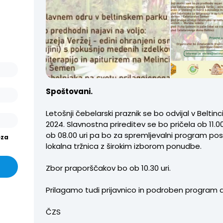
ašo
arjev
or.
išev
or in
Spoštovani.
Letošnji čebelarski praznik se bo odvijal v Beltinc
2024. Slavnostna prireditev se bo pričela ob 11.00 
ob 08.00 uri pa bo za spremljevalni program pos
eza
lokalna tržnica z širokim izborom ponudbe.
Zbor praporščakov bo ob 10.30 uri.
Prilagamo tudi prijavnico in podroben program 
ČZS