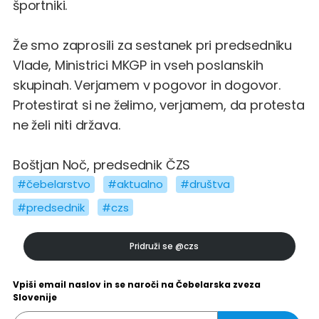
športniki.
Že smo zaprosili za sestanek pri predsedniku
Vlade, Ministrici MKGP in vseh poslanskih
skupinah. Verjamem v pogovor in dogovor.
Protestirat si ne želimo, verjamem, da protesta
ne želi niti država.
Boštjan Noč, predsednik ČZS
#čebelarstvo
#aktualno
#društva
#predsednik
#czs
Pridruži se
@czs
Vpiši email naslov in se naroči na Čebelarska zveza
Slovenije