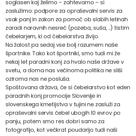
soglasen kaj želimo – zahtevamo – si
zaslužimo: podpore za opraševalni servis za
vsak panj in zakon za pomoč ob slabih letinah
zaradi naravnih nesreč (pozeba, suša, ..) tistim
čebelarjem, ki od čebelarstva živijo.
Na žalost pa sedaj vse bolj razumem naše
športnike. Tako kot športniki, smo tudi mi že
nekaj let paradni konj za hvalo naše države v
svetu, a doma nas večinoma politika ne sliši
oziroma nas ne posluša.
Spoštovana država, če si čebelarstvo kot eden
paradnih konj promocije Slovenije in
slovenskega kmetijstva v tujini ne zasluži za
opraševalni servis čebel ubogih 10 evrov po
panju, potem smo res dobri samo za
fotografijo, kot večkrat poudarijo tudi naši