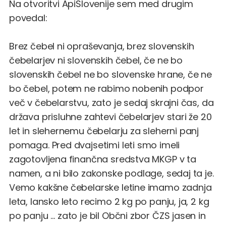
Na otvoritvi ApiSlovenije sem med drugim
povedal:
Brez čebel ni opraševanja, brez slovenskih
čebelarjev ni slovenskih čebel, če ne bo
slovenskih čebel ne bo slovenske hrane, če ne
bo čebel, potem ne rabimo nobenih podpor
več v čebelarstvu, zato je sedaj skrajni čas, da
država prisluhne zahtevi čebelarjev stari že 20
let in slehernemu čebelarju za sleherni panj
pomaga. Pred dvajsetimi leti smo imeli
zagotovljena finančna sredstva MKGP v ta
namen, a ni bilo zakonske podlage, sedaj ta je.
Vemo kakšne čebelarske letine imamo zadnja
leta, lansko leto recimo 2 kg po panju, ja, 2 kg
po panju … zato je bil Občni zbor ČZS jasen in