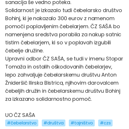
sanacija še vedno poteka.
Solidarnost je izkazalo tudi čebelarsko društvo
Bohinj, ki je nakazalo 300 eurov z namenom
pomoči poplavljenim čebelarjem. ČZ SAŠA bo
namenjena sredstva porabila za nakup satnic
tistim čebelarjem, ki so v poplavah izgubili
čebelje družine.
Upravni odbor ČZ SAŠA, se tudi v imenu Stopar
Tomaža in ostalih oškodovanih čebelarjev,
lepo zahvaljuje čebelarskemu društvu Anton
Žnideršič Ilirska Bistrica, njihovim darovalcem
čebeljih družin in čebelarskemu društvu Bohinj
za izkazano solidarnostno pomoč.
UO ČZ SAŠA
#čebelarstvo
#društva
#tajništvo
#czs