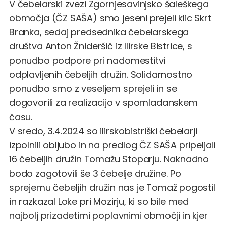
V čebelarski zvezi Zgornjesavinjsko šaleškega
območja (ČZ SAŠA) smo jeseni prejeli klic Skrt
Branka, sedaj predsednika čebelarskega
društva Anton Žnideršič iz Ilirske Bistrice, s
ponudbo podpore pri nadomestitvi
odplavljenih čebeljih družin. Solidarnostno
ponudbo smo z veseljem sprejeli in se
dogovorili za realizacijo v spomladanskem
času.
V sredo, 3.4.2024 so ilirskobistriški čebelarji
izpolnili obljubo in na predlog ČZ SAŠA pripeljali
16 čebeljih družin Tomažu Stoparju. Naknadno
bodo zagotovili še 3 čebelje družine. Po
sprejemu čebeljih družin nas je Tomaž pogostil
in razkazal Loke pri Mozirju, ki so bile med
najbolj prizadetimi poplavnimi območji in kjer