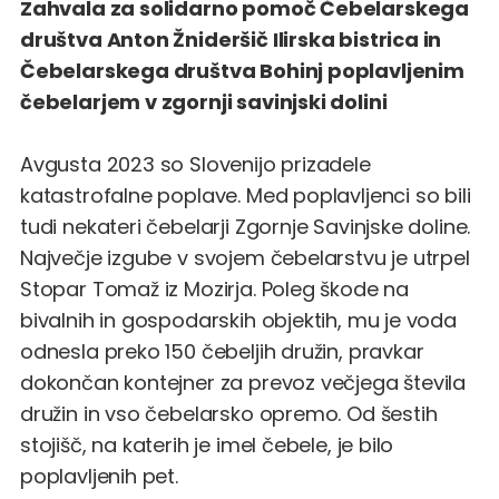
Zahvala za solidarno pomoč Čebelarskega
društva Anton Žnideršič Ilirska bistrica in
Čebelarskega društva Bohinj poplavljenim
čebelarjem v zgornji savinjski dolini
Avgusta 2023 so Slovenijo prizadele
katastrofalne poplave. Med poplavljenci so bili
tudi nekateri čebelarji Zgornje Savinjske doline.
Največje izgube v svojem čebelarstvu je utrpel
Stopar Tomaž iz Mozirja. Poleg škode na
bivalnih in gospodarskih objektih, mu je voda
odnesla preko 150 čebeljih družin, pravkar
dokončan kontejner za prevoz večjega števila
družin in vso čebelarsko opremo. Od šestih
stojišč, na katerih je imel čebele, je bilo
poplavljenih pet.