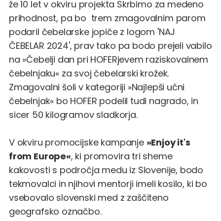
že 10 let v okviru projekta Skrbimo za medeno
prihodnost, pa bo trem zmagovalnim parom
podaril čebelarske jopiče z logom 'NAJ
ČEBELAR 2024', prav tako pa bodo prejeli vabilo
na »Čebelji dan pri HOFERjevem raziskovalnem
čebelnjaku« za svoj čebelarski krožek.
Zmagovalni šoli v kategoriji »Najlepši učni
čebelnjak« bo HOFER podelil tudi nagrado, in
sicer 50 kilogramov sladkorja.
V okviru promocijske kampanje
»Enjoy it's
from Europe«
, ki promovira tri sheme
kakovosti s področja medu iz Slovenije, bodo
tekmovalci in njihovi mentorji imeli kosilo, ki bo
vsebovalo slovenski med z zaščiteno
geografsko označbo.