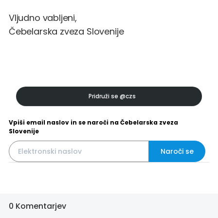
Vljudno vabljeni,
Čebelarska zveza Slovenije
Pridruži se
@czs
Vpiši email naslov in se naroči na Čebelarska zveza
Slovenije
Naroči se
0 Komentarjev