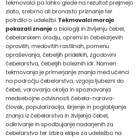
tekmovalci pa lahko glede na rezultat prejmejo
zlato, srebrno ali bronasto priznanje ter
potrdilo o udeležbi.
Tekmovalci morajo
pokazati znanje
o biologiji in življenju čebel,
čebelarskem orodju, opremi in čebelarjevih
opravilih, medovitih rastlinah, pomenu
opraševanja, čebeljih pridelkih, zgodovini
čebelarstva, čebeljih boleznih idr. Namen
tekmovanja je primerjanje znanja med učenci
na področju čebelarstva, vzgoja ljubezni do
čebel, varovanja okolja in spoznavanja
medsebojne odvisnosti čebela-narava-
človek, popularizacija, širjenje in poglabljanje
znanja iz čebelarstva in življenja čebel,
odkrivanje in spodbujanje nadarjenih za
čebelarstvo ter izbira ekipe za udeležbo na