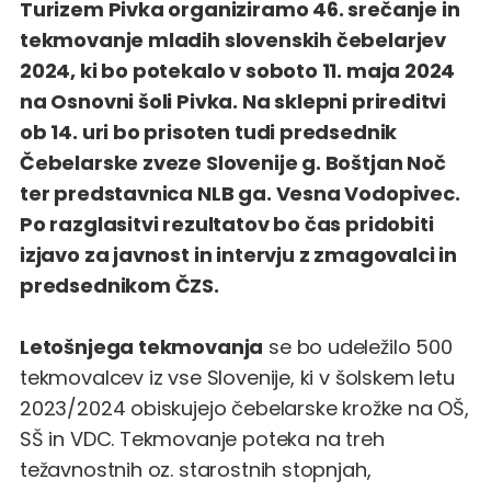
Turizem Pivka organiziramo 46. srečanje in
tekmovanje mladih slovenskih čebelarjev
2024, ki bo potekalo v soboto 11. maja 2024
na Osnovni šoli Pivka. Na sklepni prireditvi
ob 14. uri bo prisoten tudi predsednik
Čebelarske zveze Slovenije g. Boštjan Noč
ter predstavnica NLB ga. Vesna Vodopivec.
Po razglasitvi rezultatov bo čas pridobiti
izjavo za javnost in intervju z zmagovalci in
predsednikom ČZS.
Letošnjega tekmovanja
se bo udeležilo 500
tekmovalcev iz vse Slovenije, ki v šolskem letu
2023/2024 obiskujejo čebelarske krožke na OŠ,
SŠ in VDC. Tekmovanje poteka na treh
težavnostnih oz. starostnih stopnjah,