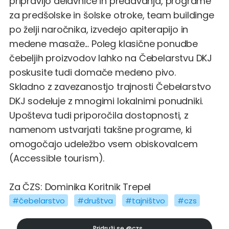
pripravijo delavnice in predavanja, programe
za predšolske in šolske otroke, team buildinge
po želji naročnika, izvedejo apiterapijo in
medene masaže... Poleg klasične ponudbe
čebeljih proizvodov lahko na Čebelarstvu DKJ
poskusite tudi domače medeno pivo.
Skladno z zavezanostjo trajnosti Čebelarstvo
DKJ sodeluje z mnogimi lokalnimi ponudniki.
Upošteva tudi priporočila dostopnosti, z
namenom ustvarjati takšne programe, ki
omogočajo udeležbo vsem obiskovalcem
(Accessible tourism).
Za ČZS: Dominika Koritnik Trepel
#čebelarstvo
#društva
#tajništvo
#czs
Pridruži se
@czs