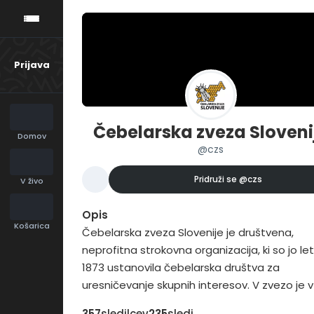
Prijava
Čebelarska zveza Sloveni
Domov
@czs
Pridruži se
@czs
V živo
Opis
Košarica
Čebelarska zveza Slovenije je društvena,
neprofitna strokovna organizacija, ki so jo le
1873 ustanovila čebelarska društva za
uresničevanje skupnih interesov. V zvezo je v
2016 vključenih 207 čebelarskih društev in 16
357
sledilcev
235
sledi