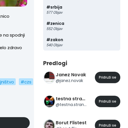
#
srbija
577
Objav
tnico
#
zenica
552
Objav
e na spodnji
#
zakon
540
Objav
zelo zdravo
Predlogi
Janez Novak
Pridruži se
@
janez.novak
jništvo
#czs
testna stran 23
Pridruži se
@
testna.stran.23
Borut Flistest
Pridruži se