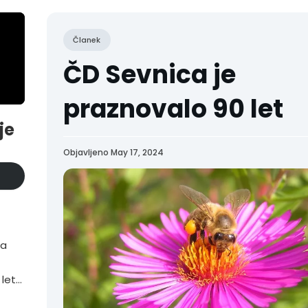
Članek
ČD Sevnica je
praznovalo 90 let
je
Objavljeno May 17, 2024
ta
 letu