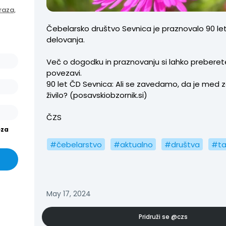
ašo
raza,
arjev
Čebelarsko društvo Sevnica je praznovalo 90 le
or.
delovanja.
išev
Več o dogodku in praznovanju si lahko preberet
or in
povezavi.
90 let ČD Sevnica: Ali se zavedamo, da je med 
živilo? (posavskiobzornik.si)
ČZS
eza
#čebelarstvo
#aktualno
#društva
#ta
May 17, 2024
Pridruži se
@czs