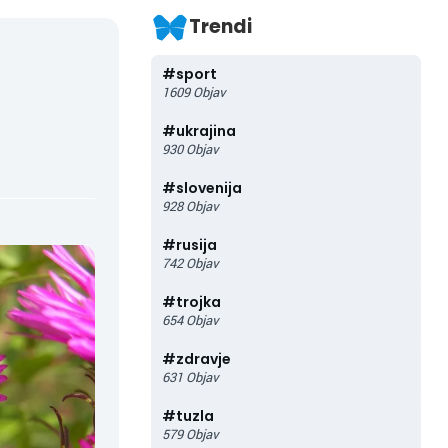
Trendi
#
sport
1609
Objav
#
ukrajina
930
Objav
#
slovenija
928
Objav
#
rusija
742
Objav
#
trojka
654
Objav
#
zdravje
631
Objav
#
tuzla
579
Objav