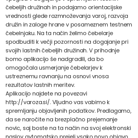
čebeljih družinah in podajamo orientacijske
vrednosti glede razmnoževanja varoj, razvoja
družin in zaloge hrane v posameznem testnem
čebelnjaku. Na ta način želimo čebelarje
spodbuditi k večji pozornosti na dogajanje pri
svojih lastnih čebeljih družinah. V prihodnje
bomo aplikacijo še nadgradili, da bo
omogočala usmerjanje čebelarjev k
ustreznemu ravnanju na osnovi vnosa
rezultatov lastnih meritev.
Aplikacijo najdete na povezavi
http://varoza.si/.
Vljudno vas vabimo k
spremljanju objavljenih podatkov. Predlagamo,
da se naročite na brezplačno prejemanje
novic, saj boste na ta način na svoj elektronski
naslov avtomatsko prejeli vsako novo objavo.