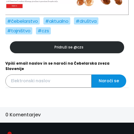
#čebelarstvo
#aktualno
#društva
#tajništvo
#czs
Pridruži se
@czs
Vpiši email naslov in se naroči na Čebelarska zveza
Slovenije
Naroči se
0 Komentarjev