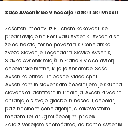
Sašo Avsenik bo v nedeljo razkril skrivnost!
Zaščiteni medovi iz EU shem kakovosti se
predstavljajo na Festivalu Avsenik! Avseniki so
že od nekdaj tesno povezani s Čebelarsko
zvezo Slovenije. Legendarni Slavko Avsenik,
Slavko Avsenik mlajši in Franc Šivic so avtorji
čebelarske himne, ki jo je Ansambel Saša
Avsenika priredil in posnel video spot.
Avsenikom in slovenskim čebelarjem je skupna
slovenska identiteta in tradicija. Avseniki vse to
ohranjajo s svojo glasbo in besedili, čebelarji
pa z načinom čebelarjenja, s kakovostnim
medom ter drugimi čebeljimi pridelki.
Zato z veseljem sporočamo, da bomo Avseniki