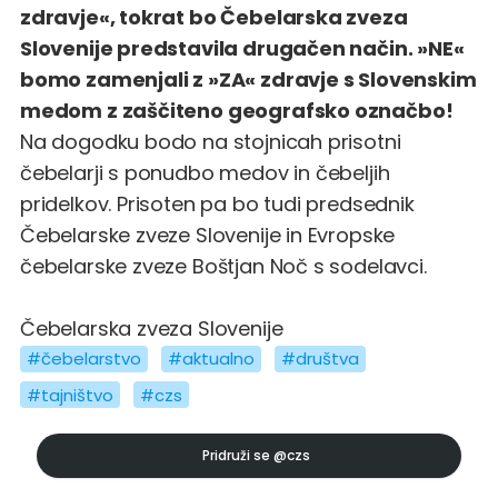
zdravje«, tokrat bo Čebelarska zveza
Slovenije predstavila drugačen način. »NE«
bomo zamenjali z »ZA« zdravje s Slovenskim
medom z zaščiteno geografsko označbo!
Na dogodku bodo na stojnicah prisotni
čebelarji s ponudbo medov in čebeljih
pridelkov. Prisoten pa bo tudi predsednik
Čebelarske zveze Slovenije in Evropske
čebelarske zveze Boštjan Noč s sodelavci.
Čebelarska zveza Slovenije
#čebelarstvo
#aktualno
#društva
#tajništvo
#czs
Pridruži se
@czs