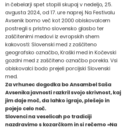
in čebelarji spet stopili skupaj v nedeljo, 25.
avgusta 2024, od 17. ure naprej. Na Festivalu
Avsenik bomo več kot 2000 obiskovalcem
postregli s pristno slovensko glasbo ter
zaščitenimi medovi iz evropskih shem
kakovosti: Slovenski med z zaščiteno
geografsko označbo, Kraški med in Kočevski
gozdni med z zaščiteno označbo porekla. Vsi
obiskovalci bodo prejeli porcijski Slovenski
med.
Za vrhunec dogodka bo Ansambel Saša
Avsenika javnosti razkril svojo skrivnost, kaj
jim daje moč, da lahko igrajo, plešejo in
pojejo celo noč.
Slovenci na veselicah po tradiciji
nazdravimo s kozarčkom in si rečemo »Na