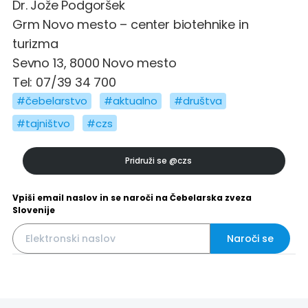
Dr. Jože Podgoršek
Grm Novo mesto – center biotehnike in
turizma
Sevno 13, 8000 Novo mesto
Tel: 07/39 34 700
#čebelarstvo
#aktualno
#društva
#tajništvo
#czs
Pridruži se
@czs
Vpiši email naslov in se naroči na Čebelarska zveza
Slovenije
Naroči se