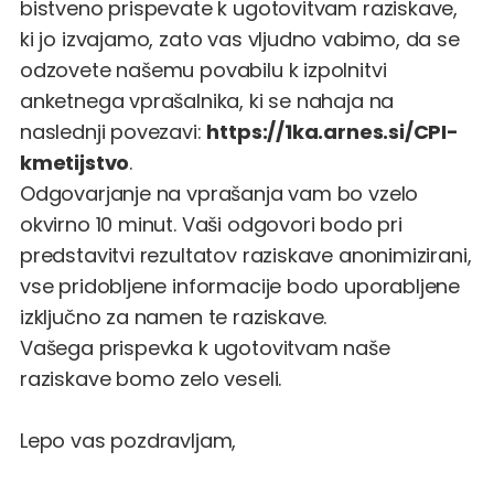
bistveno prispevate k ugotovitvam raziskave,
ki jo izvajamo, zato vas vljudno vabimo, da se
odzovete našemu povabilu k izpolnitvi
anketnega vprašalnika, ki se nahaja na
naslednji povezavi:
https://1ka.arnes.si/CPI-
kmetijstvo
.
Odgovarjanje na vprašanja vam bo vzelo
okvirno 10 minut. Vaši odgovori bodo pri
predstavitvi rezultatov raziskave anonimizirani,
vse pridobljene informacije bodo uporabljene
izključno za namen te raziskave.
Vašega prispevka k ugotovitvam naše
raziskave bomo zelo veseli.
Lepo vas pozdravljam,