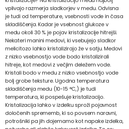
kristalizacije? Na kristalizacijo medu najbolj
vplivajo razmerja sladkorjev v medu. Odvisna
je tudi od temperature, vsebnosti vode in časa
skladiščenja. Kadar je vsebnost glukoze v
medu okoli 30 % je pojav kristalizacije hitrejši.
Nekateri manini medovi, ki vsebujejo sladkor
melicitozo lahko kristalizirajo že v satju. Medovi
z nizko vsebnostjo vode bodo kristalizirali
hitreje, kot medovi z večjim deležem vode.
Kristali bodo v medu z nizko vsebnostjo vode
bolj grobe teksture. Ugodna temperatura
skladiščenja medu (10-15 °C,) je tudi
temperatura, ki pospešuje kristalizacijo.
Kristalizacija lahko v izdelku sproži pojavnost
določenih sprememb, ki so povsem naravni,
potrošniki pa jih dojemamo kot napake izdelka,