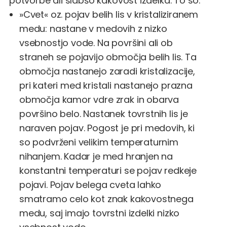
potvorbe ali slabšo kakovost izdelka. To so:
»Cvet« oz. pojav belih lis v kristaliziranem
medu: nastane v medovih z nizko
vsebnostjo vode. Na površini ali ob
straneh se pojavijo območja belih lis. Ta
območja nastanejo zaradi kristalizacije,
pri kateri med kristali nastanejo prazna
območja kamor vdre zrak in obarva
površino belo. Nastanek tovrstnih lis je
naraven pojav. Pogost je pri medovih, ki
so podvrženi velikim temperaturnim
nihanjem. Kadar je med hranjen na
konstantni temperaturi se pojav redkeje
pojavi. Pojav belega cveta lahko
smatramo celo kot znak kakovostnega
medu, saj imajo tovrstni izdelki nizko