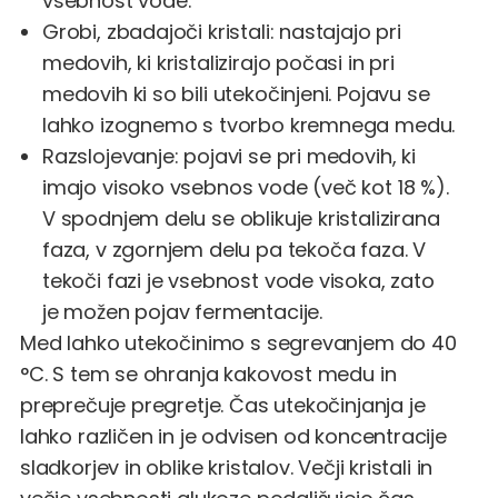
vsebnost vode.
Grobi, zbadajoči kristali: nastajajo pri
medovih, ki kristalizirajo počasi in pri
medovih ki so bili utekočinjeni. Pojavu se
lahko izognemo s tvorbo kremnega medu.
Razslojevanje: pojavi se pri medovih, ki
imajo visoko vsebnos vode (več kot 18 %).
V spodnjem delu se oblikuje kristalizirana
faza, v zgornjem delu pa tekoča faza. V
tekoči fazi je vsebnost vode visoka, zato
je možen pojav fermentacije.
Med lahko utekočinimo s segrevanjem do 40
°C. S tem se ohranja kakovost medu in
preprečuje pregretje. Čas utekočinjanja je
lahko različen in je odvisen od koncentracije
sladkorjev in oblike kristalov. Večji kristali in