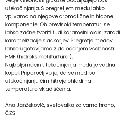
večje vsebnosti glukoze podaljšujejo čas
utekočinjanja. S pregretjem medu lahko
vplivamo na njegove aromatične in hlapne
komponente. Ob previsoki temperaturi se
lahko začne tvoriti tudi karamelni okus, zaradi
karamelizacije sladkorjev. Pregretje medov
lahko ugotavljamo z določanjem vsebnosti
HMF (hidroksimetilfurfural).
Najboljši način utekočinjanja medu je vodna
kopel. Priporočljivo je, da se med po
utekočinjanju čim hitreje ohladi na
temperaturo skladiščenja.
Ana Janžekovič, svetovalka za varno hrano,
ČZS