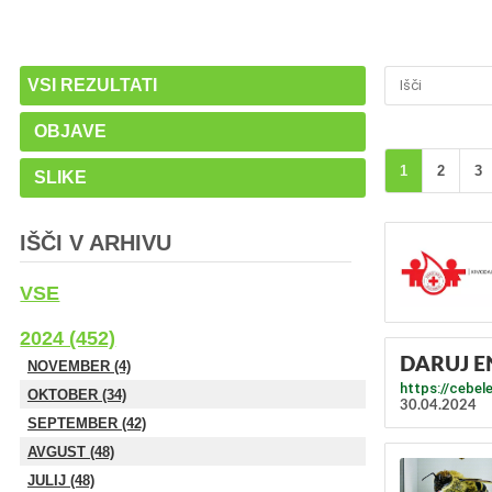
VSI REZULTATI
OBJAVE
1
2
3
SLIKE
IŠČI V ARHIVU
VSE
2024 (452)
DARUJ E
NOVEMBER (4)
https://cebele
OKTOBER (34)
30.04.2024
SEPTEMBER (42)
AVGUST (48)
JULIJ (48)