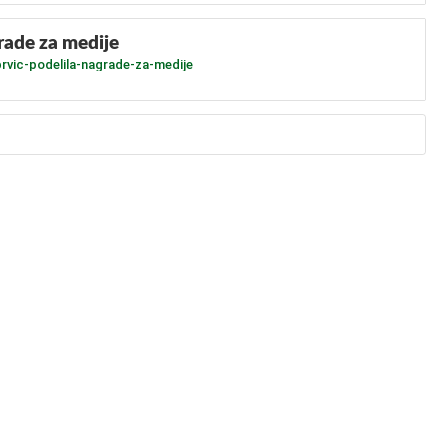
grade za medije
prvic-podelila-nagrade-za-medije