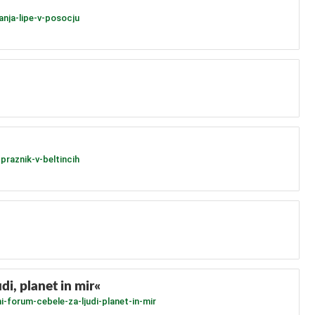
anja-lipe-v-posocju
praznik-v-beltincih
i, planet in mir«
-forum-cebele-za-ljudi-planet-in-mir