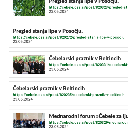
​Pregled stanja lipe v Posočju.
https://cebele.czs.si/post/820323/pregled-st
23.05.2024
​Pregled stanja lipe v Posočju.
https://cebele.czs.si/post/820272/pregled-stanja-lipe-v-posocju
23.05.2024
Čebelarski praznik v Beltincih
https://cebele.czs.si/post/820331/cebelarski-
23.05.2024
Čebelarski praznik v Beltincih
https://cebele.czs.si/post/820235/cebelarski-praznik-v-beltincih
23.05.2024
Mednarodni forum »Čebele za ljud
https://cebele.czs.si/post/820329/mednarodni
23.05.2024