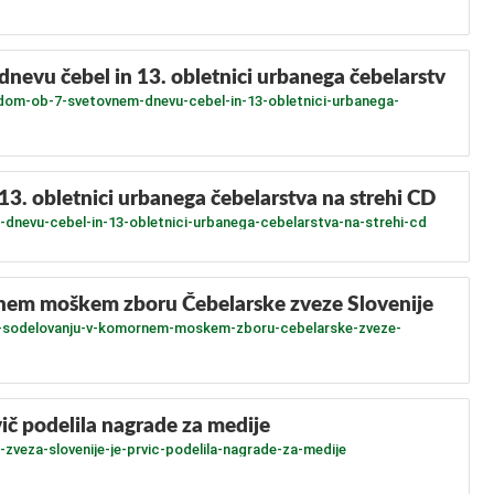
nevu čebel in 13. obletnici urbanega čebelarstv
-dom-ob-7-svetovnem-dnevu-cebel-in-13-obletnici-urbanega-
3. obletnici urbanega čebelarstva na strehi CD
dnevu-cebel-in-13-obletnici-urbanega-cebelarstva-na-strehi-cd
nem moškem zboru Čebelarske zveze Slovenije
-k-sodelovanju-v-komornem-moskem-zboru-cebelarske-zveze-
vič podelila nagrade za medije
-zveza-slovenije-je-prvic-podelila-nagrade-za-medije