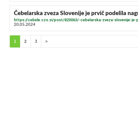
Čebelarska zveza Slovenije je prvič podelila na
https://cebele.czs.si/post/820063/-cebelarska-zveza-slovenije-je-
20.05.2024
1
2
3
>