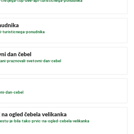
-tretjega-top-bee-api-turisticnega-ponudnika
onudnika
i-turisticnega-ponudnika
vni dan čebel
jani-praznovali-svetovni-dan-cebel
vni-dan-cebel
 na ogled čebela velikanka
stu-je-bila-tako-prvic-na-ogled-cebela-velikanka