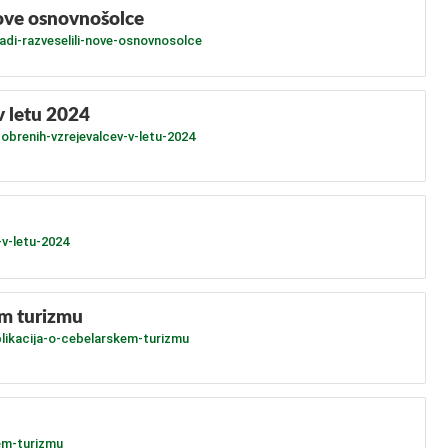
nove osnovnošolce
adi-razveselili-nove-osnovnosolce
v letu 2024
brenih-vzrejevalcev-v-letu-2024
v-letu-2024
em turizmu
blikacija-o-cebelarskem-turizmu
kem-turizmu