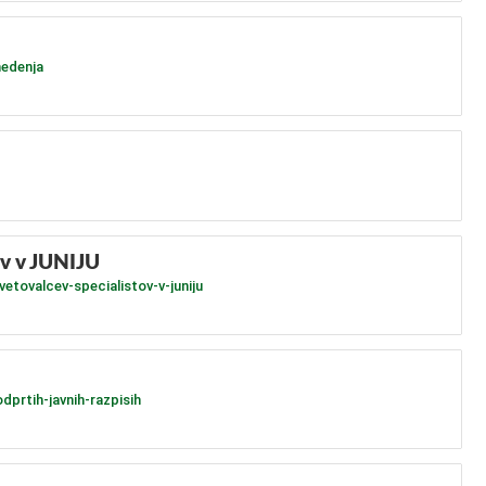
medenja
ov v JUNIJU
vetovalcev-specialistov-v-juniju
dprtih-javnih-razpisih