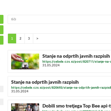
1
2
3
>
Stanje na odprtih javnih razpisih
https://cebele.czs.si/post/820711/stanje-na-o
31.05.2024
Stanje na odprtih javnih razpisih
https://cebele.czs.si/post/820693/stanje-na-odprtih-javnih-razpisi
31.05.2024
​Dobili smo tretjega Top Bee api