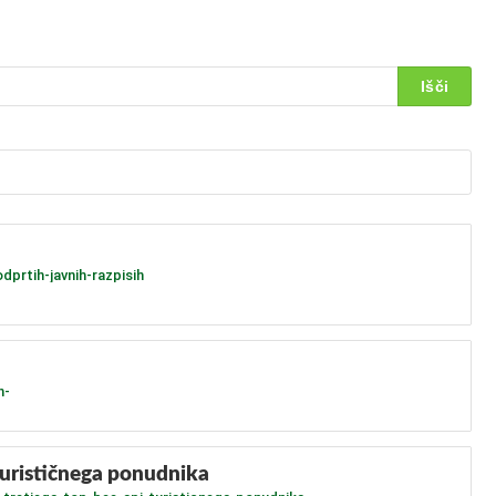
dprtih-javnih-razpisih
h-
-turističnega ponudnika