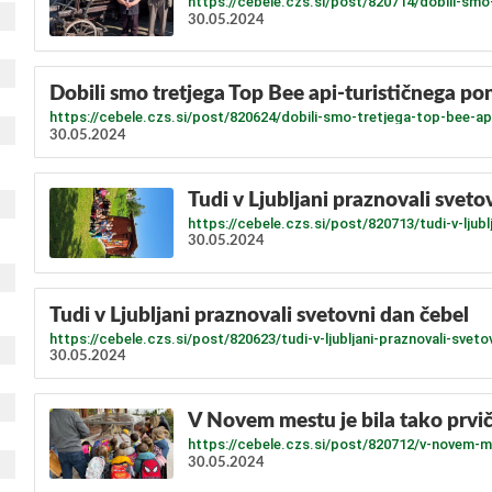
https://cebele.czs.si/post/820714/dobili-smo
30.05.2024
​Dobili smo tretjega Top Bee api-turističnega p
https://cebele.czs.si/post/820624/dobili-smo-tretjega-top-bee-ap
30.05.2024
Tudi v Ljubljani praznovali sveto
https://cebele.czs.si/post/820713/tudi-v-ljubl
30.05.2024
Tudi v Ljubljani praznovali svetovni dan čebel
https://cebele.czs.si/post/820623/tudi-v-ljubljani-praznovali-sveto
30.05.2024
V Novem mestu je bila tako prvič
https://cebele.czs.si/post/820712/v-novem-me
30.05.2024