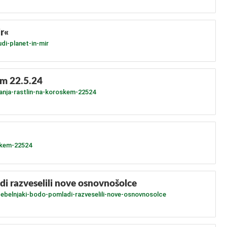
r«
di-planet-in-mir
em 22.5.24
tanja-rastlin-na-koroskem-22524
oskem-22524
di razveselili nove osnovnošolce
cebelnjaki-bodo-pomladi-razveselili-nove-osnovnosolce