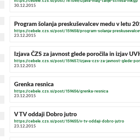
https://cebele.czs.si/post/161049/izjava-mag-tanje-strnisa-mkgp
30.12.2015
Program šolanja preskuševalcev medu v letu 2
https://cebele.czs.si/post/159658/program-solanja-preskusevalce
23.12.2015
Izjava ČZS za javnost glede poročila in izjav 
https://cebele.czs.si/post/159657/izjava-czs-za-javnost-glede-poro
23.12.2015
Grenka resnica
https://cebele.czs.si/post/159656/grenka-resnica
23.12.2015
V TV oddaji Dobro jutro
https://cebele.czs.si/post/159655/v-tv-oddaji-dobro-jutro
23.12.2015