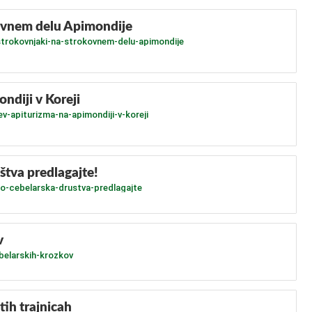
kovnem delu Apimondije
strokovnjaki-na-strokovnem-delu-apimondije
ndiji v Koreji
v-apiturizma-na-apimondiji-v-koreji
štva predlagajte!
o-cebelarska-drustva-predlagajte
v
belarskih-krozkov
ih trajnicah