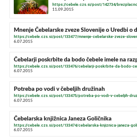
https://cebele.czs.si/post/142734/brezplacno
11.09.2015
Mnenje Čebelarske zveze Slovenije o Uredbi o d
https://cebele.czs.si/post/133477/mnenje-cebelarske-zveze-sloveni
6.07.2015
Čebelarji poskrbite da bodo čebele imele na ra
https://cebele.czs.si/post/133476/cebelarji-poskrbite-da-bodo-c
6.07.2015
Potreba po vodi v čebeljih družinah
https://cebele.czs.si/post/133475/potreba-po-vodi-v-cebeljih-dru
6.07.2015
Čebelarska knjižnica Janeza Goličnika
https://cebele.czs.si/post/133474/cebelarska-knjiznica-janeza-gol
6.07.2015