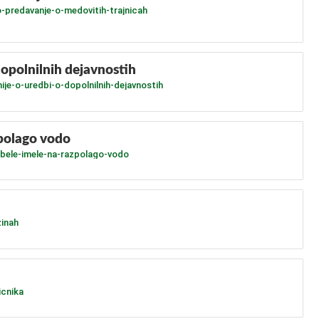
-predavanje-o-medovitih-trajnicah
opolnilnih dejavnostih
je-o-uredbi-o-dopolnilnih-dejavnostih
zpolago vodo
ebele-imele-na-razpolago-vodo
zinah
icnika