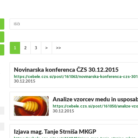
1
2
3
>
>>
Novinarska konferenca ČZS 30.12.2015
https://cebele.czs.si/post/161063/novinarska-konferenca-czs-30
30.12.2015
Analize vzorcev medu in usposab
https://cebele.czs.si/post/161050/analize-v
30.12.2015
Izjava mag. Tanje Strniša MKGP