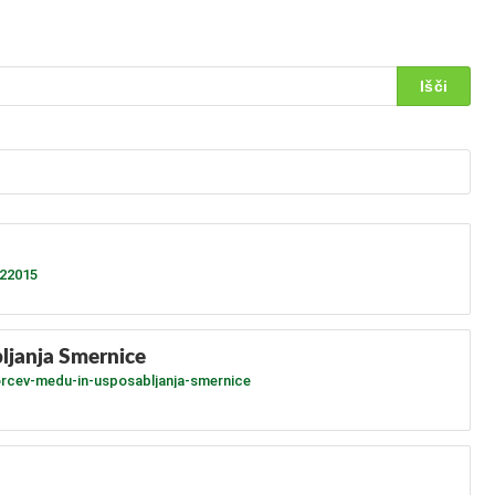
122015
ljanja Smernice
zorcev-medu-in-usposabljanja-smernice