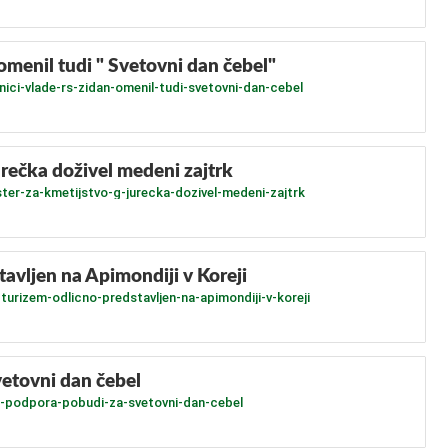
omenil tudi " Svetovni dan čebel"
nici-vlade-rs-zidan-omenil-tudi-svetovni-dan-cebel
urečka doživel medeni zajtrk
ster-za-kmetijstvo-g-jurecka-dozivel-medeni-zajtrk
tavljen na Apimondiji v Koreji
turizem-odlicno-predstavljen-na-apimondiji-v-koreji
vetovni dan čebel
in-podpora-pobudi-za-svetovni-dan-cebel