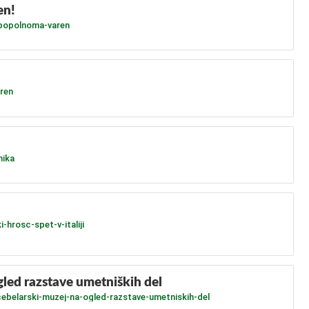
en!
-popolnoma-varen
ren
nika
-hrosc-spet-v-italiji
gled razstave umetniških del
-cebelarski-muzej-na-ogled-razstave-umetniskih-del