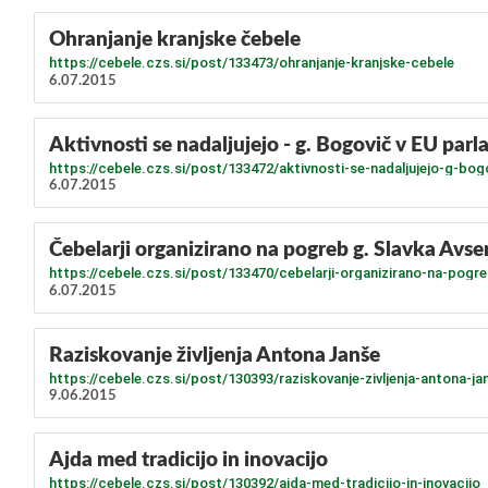
Ohranjanje kranjske čebele
https://cebele.czs.si/post/133473/ohranjanje-kranjske-cebele
6.07.2015
Aktivnosti se nadaljujejo - g. Bogovič v EU par
https://cebele.czs.si/post/133472/aktivnosti-se-nadaljujejo-g-bo
6.07.2015
Čebelarji organizirano na pogreb g. Slavka Avse
https://cebele.czs.si/post/133470/cebelarji-organizirano-na-pogr
6.07.2015
Raziskovanje življenja Antona Janše
https://cebele.czs.si/post/130393/raziskovanje-zivljenja-antona-ja
9.06.2015
Ajda med tradicijo in inovacijo
https://cebele.czs.si/post/130392/ajda-med-tradicijo-in-inovacijo