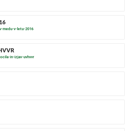
016
v-medu-v-letu-2016
UVHVVR
cila-in-izjav-uvhvvr