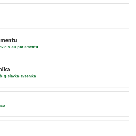
lamentu
govic-v-eu-parlamentu
nika
eb-g-slavka-avsenika
nse