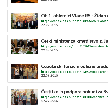
Ob 1. obletnici Vlade RS - Židan 
https://cebele.czs.si/post/143925/ob-1-oblet
22.09.2015
Češki minister za kmetijstvo g. J
https://cebele.czs.si/post/143923/ceski-mini
22.09.2015
Čebelarski turizem odlično preds
https://cebele.czs.si/post/143922/cebelarski-
22.09.2015
Čestitke in podpora pobudi za S
https://cebele.czs.si/post/143313/cestitke-
17.09.2015