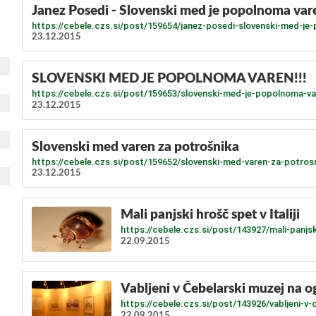
Janez Posedi - Slovenski med je popolnoma var
https://cebele.czs.si/post/159654/janez-posedi-slovenski-med-je
23.12.2015
SLOVENSKI MED JE POPOLNOMA VAREN!!!
https://cebele.czs.si/post/159653/slovenski-med-je-popolnoma-va
23.12.2015
Slovenski med varen za potrošnika
https://cebele.czs.si/post/159652/slovenski-med-varen-za-potros
23.12.2015
Mali panjski hrošč spet v Italiji
https://cebele.czs.si/post/143927/mali-panjski
22.09.2015
Vabljeni v Čebelarski muzej na o
https://cebele.czs.si/post/143926/vabljeni-v
22.09.2015